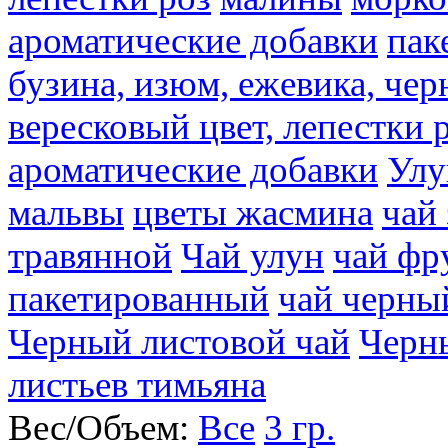
ароматические добавки
пак
бузина, изюм, ежевика, чер
вересковый цвет, лепестки 
ароматические добавки
Улу
мальвы
цветы жасмина
чай
травянной
Чай улун
чай фр
пакетированный
чай черны
Черный листовой чай
Черн
листьев тимьяна
Вес/Объем:
Все
3 гр.