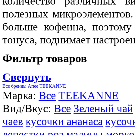
количество различных в
полезных микроэлементов.
больше кофеина, поэтому
тонуса, поднимает настроен
Фильтр товаров
Свернуть
Все бренды
Artee
TEEKANNE
Марка:
Все
TEEKANNE
Вид/Вкус:
Все
Зеленый чай
чаев
кусочки ананаса
кусоч
лепестки роз
малины
морко