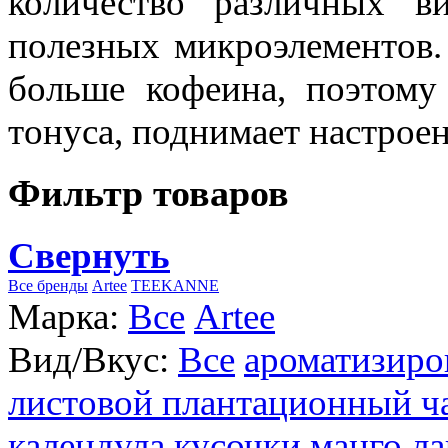
количество различных в
полезных микроэлементов.
больше кофеина, поэтому
тонуса, поднимает настроен
Фильтр товаров
Свернуть
Все бренды
Artee
TEEKANNE
Марка:
Все
Artee
Вид/Вкус:
Все
ароматизиро
листовой плантационный ч
календула
кусочки манго
ла