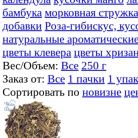
бамбука
морковная стружк
добавки
Роза-гибискус, ку
натуральные ароматические
цветы клевера
цветы хриза
Вес/Объем:
Все
250 г
Заказ от:
Все
1 пачки
1 упа
Сортировать по
новизне
це