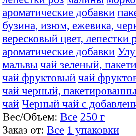
ароматические добавки
пак
бузина, изюм, ежевика, чер
вересковый цвет, лепестки 
ароматические добавки
Улу
мальвы
чай зеленый, паке
чай фруктовый
чай фрукто
чай черный, пакетированн
чай
Черный чай с добавлен
Вес/Объем:
Все
250 г
Заказ от:
Все
1 упаковки