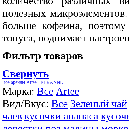
количество различных в
полезных микроэлементов.
больше кофеина, поэтому
тонуса, поднимает настроен
Фильтр товаров
Свернуть
Все бренды
Artee
TEEKANNE
Марка:
Все
Artee
Вид/Вкус:
Все
Зеленый чай
чаев
кусочки ананаса
кусоч
лепестки роз
малины
морко