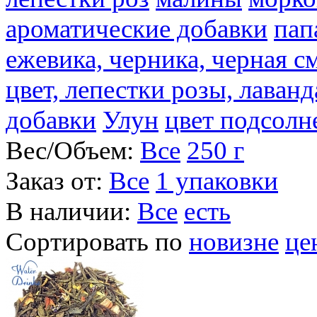
ароматические добавки
пап
ежевика, черника, черная с
цвет, лепестки розы, лаван
добавки
Улун
цвет подсолн
Вес/Объем:
Все
250 г
Заказ от:
Все
1 упаковки
В наличии:
Все
есть
Сортировать по
новизне
це