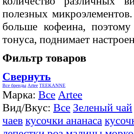
количество различных в
полезных микроэлементов.
больше кофеина, поэтому
тонуса, поднимает настроен
Фильтр товаров
Свернуть
Все бренды
Artee
TEEKANNE
Марка:
Все
Artee
Вид/Вкус:
Все
Зеленый чай
чаев
кусочки ананаса
кусоч
лепестки роз
малины
морко