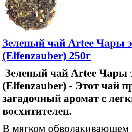
Зеленый чай Artee Чары 
(Elfenzauber) 250г
Зеленый чай Artee Чары 
(Elfenzauber) - Этот чай п
загадочный аромат с лег
восхитителен.
В мягком обволакивающем 