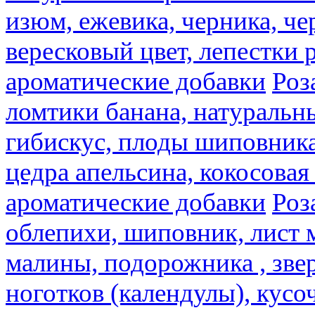
изюм, ежевика, черника, че
вересковый цвет, лепестки 
ароматические добавки
Роз
ломтики банана, натуральн
гибискус, плоды шиповника,
цедра апельсина, кокосовая
ароматические добавки
Роз
облепихи, шиповник, лист 
малины, подорожника , звер
ноготков (календулы), кусоч