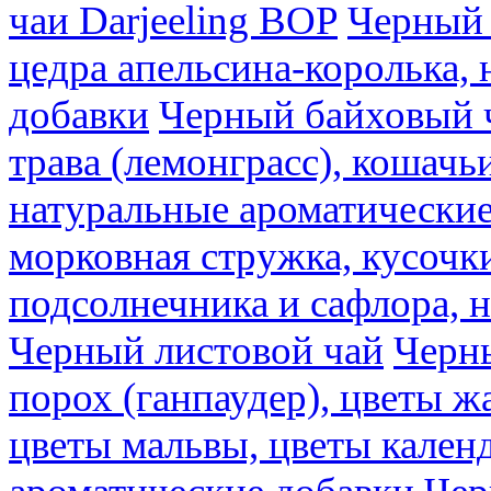
чаи Darjeeling BOP
Черный 
цедра апельсина-королька,
добавки
Черный байховый ч
трава (лемонграсс), кошачь
натуральные ароматические
морковная стружка, кусочки
подсолнечника и сафлора, 
Черный листовой чай
Черны
порох (ганпаудер), цветы 
цветы мальвы, цветы кален