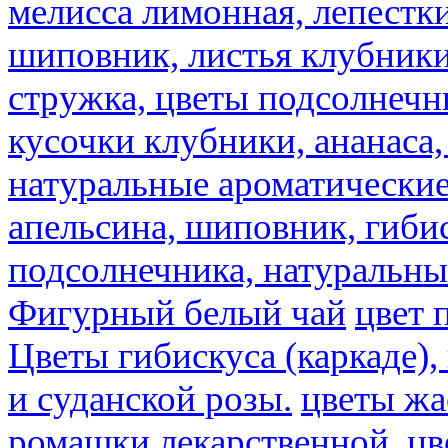
мелисса лимонная, лепестки
шиповник, листья клубники,
стружка, цветы подсолнечни
кусочки клубники, ананаса,
натуральные ароматические
апельсина, шиповник, гибис
подсолнечника, натуральны
Фигурный белый чай
цвет 
Цветы гибискуса (каркаде)
и суданской розы.
цветы ж
ромашки лекарственной.
цв