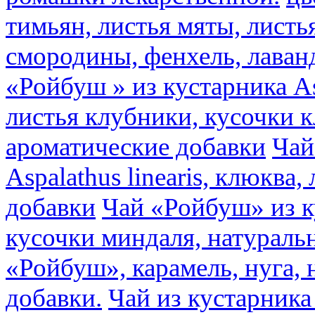
тимьян, листья мяты, листь
смородины, фенхель, лаван
«Ройбуш » из кустарника Asp
листья клубники, кусочки 
ароматические добавки
Чай
Aspalathus linearis, клюква
добавки
Чай «Ройбуш» из ку
кусочки миндаля, натураль
«Ройбуш», карамель, нуга,
добавки.
Чай из кустарника 