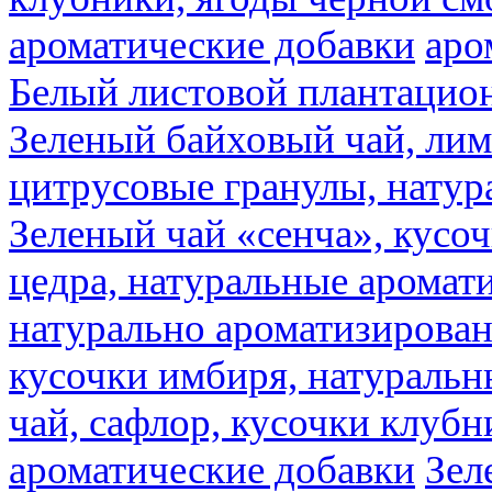
ароматические добавки
аро
Белый листовой плантацио
Зеленый байховый чай, лимо
цитрусовые гранулы, натур
Зеленый чай «сенча», кусо
цедра, натуральные аромат
натурально ароматизирова
кусочки имбиря, натуральн
чай, сафлор, кусочки клубн
ароматические добавки
Зел