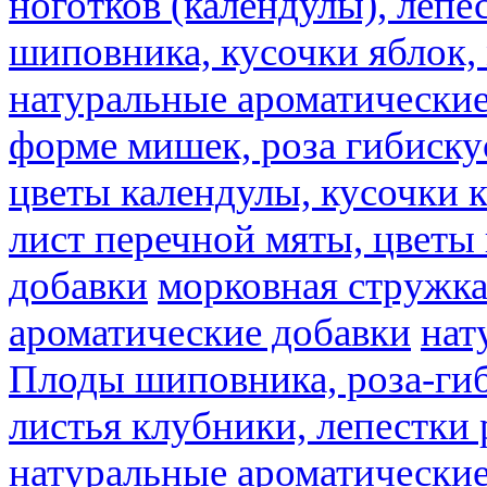
ноготков (календулы), лепе
шиповника, кусочки яблок, 
натуральные ароматические
форме мишек, роза гибискус
цветы календулы, кусочки к
лист перечной мяты, цветы
добавки
морковная стружк
ароматические добавки
нат
Плоды шиповника, роза-гиб
листья клубники, лепестки 
натуральные ароматические