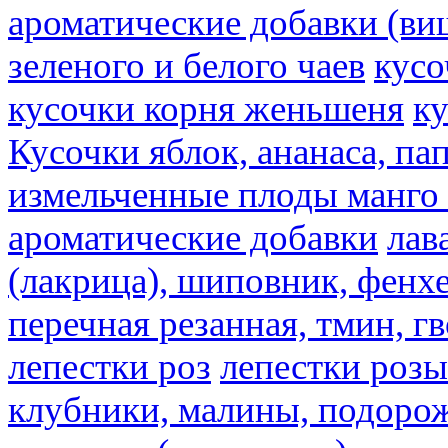
ароматические добавки (ви
зеленого и белого чаев
кусо
кусочки корня женьшеня
к
Кусочки яблок, ананаса, па
измельченные плоды манго 
ароматические добавки
лав
(лакрица), шиповник, фенхе
перечная резанная, тмин, г
лепестки роз
лепестки розы
клубники, малины, подорож