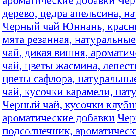
ароматические добавки
Чер
дерево, цедра апельсина, н
Черный чай Юннань, красн
мята резанная, натуральны
чай, дикая вишня, аромати
чай, цветы жасмина, лепест
цветы сафлора, натуральны
чай, кусочки карамели, на
Черный чай, кусочки клубн
ароматические добавки
Чер
подсолнечник, ароматическ