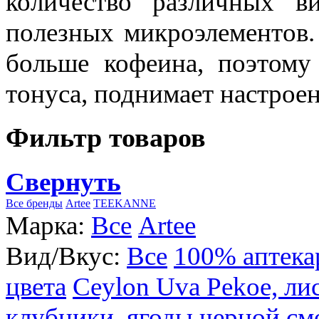
количество различных в
полезных микроэлементов.
больше кофеина, поэтому
тонуса, поднимает настроен
Фильтр товаров
Свернуть
Все бренды
Artee
TEEKANNE
Марка:
Все
Artee
Вид/Вкус:
Все
100% аптека
цвета
Ceylon Uva Pekoe, ли
клубники, ягоды черной см