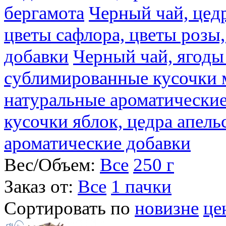
бергамота
Черный чай, цедр
цветы сафлора, цветы розы
добавки
Черный чай, ягоды
сублимированные кусочки 
натуральные ароматические
кусочки яблок, цедра апель
ароматические добавки
Вес/Объем:
Все
250 г
Заказ от:
Все
1 пачки
Сортировать по
новизне
це