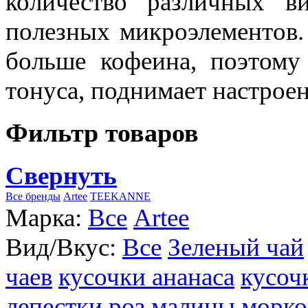
количество различных в
полезных микроэлементов.
больше кофеина, поэтому
тонуса, поднимает настроен
Фильтр товаров
Свернуть
Все бренды
Artee
TEEKANNE
Марка:
Все
Artee
Вид/Вкус:
Все
Зеленый чай
чаев
кусочки ананаса
кусоч
лепестки роз
малины
морко