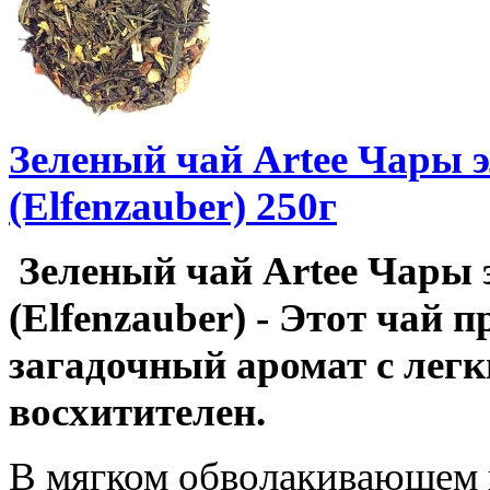
Зеленый чай Artee Чары 
(Elfenzauber) 250г
Зеленый чай Artee Чары 
(Elfenzauber) - Этот чай п
загадочный аромат с лег
восхитителен.
В мягком обволакивающем 