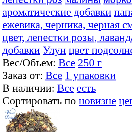
ароматические добавки
пап
ежевика, черника, черная с
цвет, лепестки розы, лаван
добавки
Улун
цвет подсолн
Вес/Объем:
Все
250 г
Заказ от:
Все
1 упаковки
В наличии:
Все
есть
Сортировать по
новизне
це