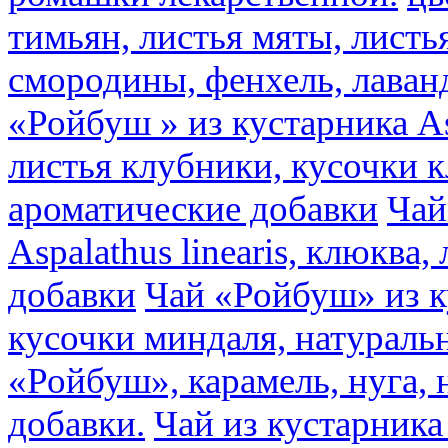
тимьян, листья мяты, листь
смородины, фенхель, лаван
«Ройбуш » из кустарника Asp
листья клубники, кусочки 
ароматические добавки
Чай
Aspalathus linearis, клюква
добавки
Чай «Ройбуш» из ку
кусочки миндаля, натураль
«Ройбуш», карамель, нуга,
добавки.
Чай из кустарника 