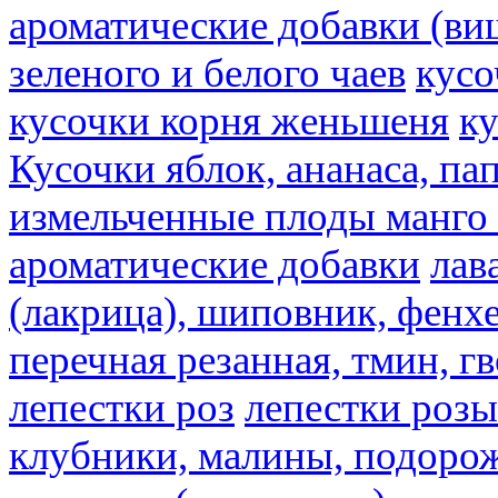
ароматические добавки (ви
зеленого и белого чаев
кусо
кусочки корня женьшеня
к
Кусочки яблок, ананаса, па
измельченные плоды манго 
ароматические добавки
лав
(лакрица), шиповник, фенхе
перечная резанная, тмин, г
лепестки роз
лепестки розы
клубники, малины, подорож