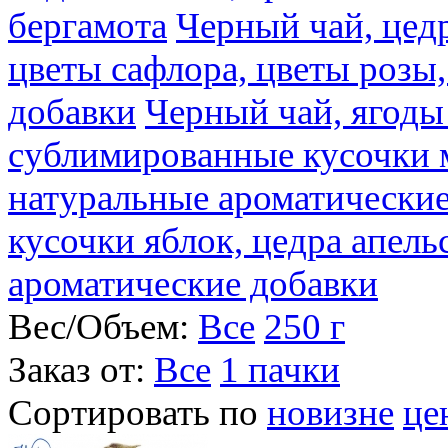
бергамота
Черный чай, цедр
цветы сафлора, цветы розы
добавки
Черный чай, ягоды
сублимированные кусочки 
натуральные ароматические
кусочки яблок, цедра апель
ароматические добавки
Вес/Объем:
Все
250 г
Заказ от:
Все
1 пачки
Сортировать по
новизне
це