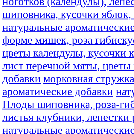
ноготков (календулы), лепе
шиповника, кусочки яблок, 
натуральные ароматические
форме мишек, роза гибискус
цветы календулы, кусочки к
лист перечной мяты, цветы
добавки
морковная стружк
ароматические добавки
нат
Плоды шиповника, роза-гиб
листья клубники, лепестки 
натуральные ароматические