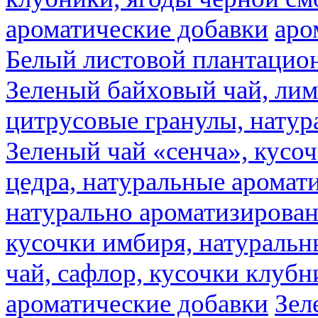
ароматические добавки
аро
Белый листовой плантацио
Зеленый байховый чай, лимо
цитрусовые гранулы, натур
Зеленый чай «сенча», кусо
цедра, натуральные аромат
натурально ароматизирова
кусочки имбиря, натуральн
чай, сафлор, кусочки клубн
ароматические добавки
Зел