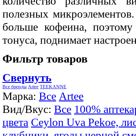
количество различных в
полезных микроэлементов.
больше кофеина, поэтому
тонуса, поднимает настроен
Фильтр товаров
Свернуть
Все бренды
Artee
TEEKANNE
Марка:
Все
Artee
Вид/Вкус:
Все
100% аптека
цвета
Ceylon Uva Pekoe, ли
клубники, ягоды черной см