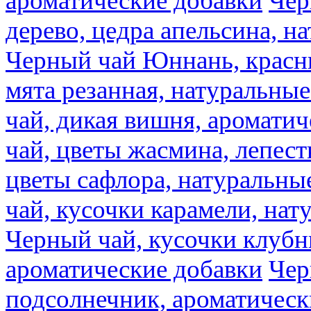
ароматические добавки
Чер
дерево, цедра апельсина, н
Черный чай Юннань, красн
мята резанная, натуральны
чай, дикая вишня, аромати
чай, цветы жасмина, лепест
цветы сафлора, натуральны
чай, кусочки карамели, на
Черный чай, кусочки клубн
ароматические добавки
Чер
подсолнечник, ароматическ