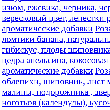
изюм, ежевика, черника, че
вересковый цвет, лепестки 
ароматические добавки
Роз
ломтики банана, натуральн
гибискус, плоды шиповника,
цедра апельсина, кокосовая
ароматические добавки
Роз
облепихи, шиповник, лист 
малины, подорожника , звер
ноготков (календулы), кусоч