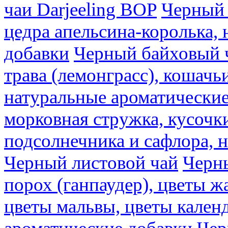
чаи Darjeeling BOP
Черный 
цедра апельсина-королька,
добавки
Черный байховый ч
трава (лемонграсс), кошачь
натуральные ароматические
морковная стружка, кусочки
подсолнечника и сафлора, 
Черный листовой чай
Черны
порох (ганпаудер), цветы 
цветы мальвы, цветы кален