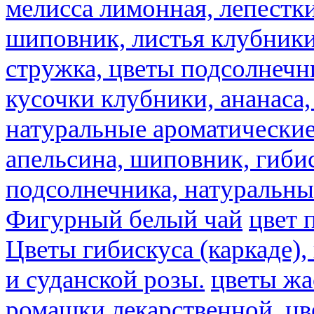
мелисса лимонная, лепестки
шиповник, листья клубники,
стружка, цветы подсолнечни
кусочки клубники, ананаса,
натуральные ароматические
апельсина, шиповник, гибис
подсолнечника, натуральны
Фигурный белый чай
цвет 
Цветы гибискуса (каркаде)
и суданской розы.
цветы ж
ромашки лекарственной.
цв