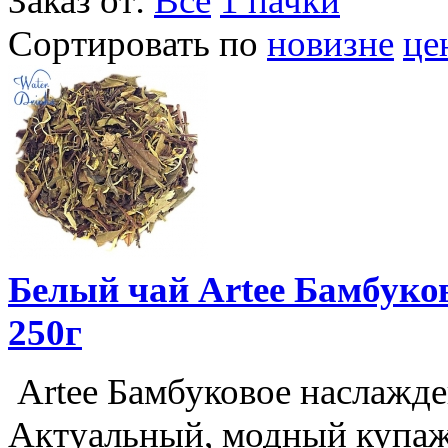
Заказ от:
Все
1 пачки
Сортировать по
новизне
це
Белый чай Artee Бамбуков
250г
Artee Бамбуковое наслажде
Актуальный, модный купаж