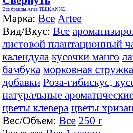
Свернуть
Все бренды
Artee
TEEKANNE
Марка:
Все
Artee
Вид/Вкус:
Все
ароматизиро
листовой плантационный ч
календула
кусочки манго
ла
бамбука
морковная стружк
добавки
Роза-гибискус, ку
натуральные ароматические
цветы клевера
цветы хриза
Вес/Объем:
Все
250 г