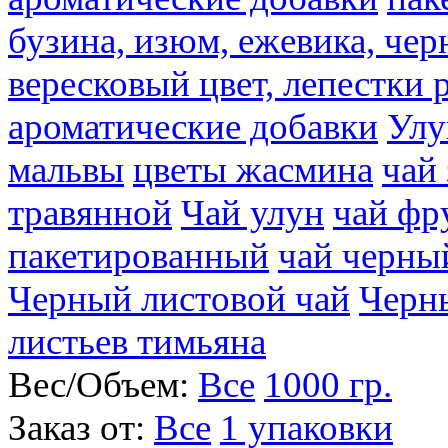
бузина, изюм, ежевика, чер
вересковый цвет, лепестки 
ароматические добавки
Улу
мальвы
цветы жасмина
чай
травянной
Чай улун
чай фр
пакетированный
чай черны
Черный листовой чай
Черн
листьев тимьяна
Вес/Объем:
Все
1000 гр.
Заказ от:
Все
1 упаковки