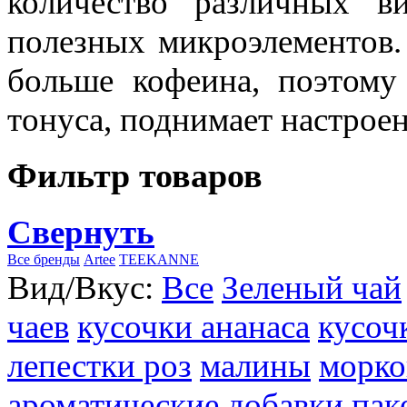
количество различных в
полезных микроэлементов.
больше кофеина, поэтому
тонуса, поднимает настроен
Фильтр товаров
Свернуть
Все бренды
Artee
TEEKANNE
Вид/Вкус:
Все
Зеленый чай
чаев
кусочки ананаса
кусоч
лепестки роз
малины
морко
ароматические добавки
пак