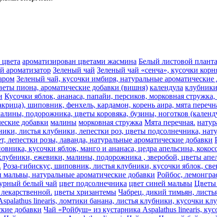
 цвета
ароматизирован цветами жасмина
Белый листовой плант
ый ароматизатор
Зеленый чай
Зеленый чай «сенча», кусочки корн
аром
Зеленый чай, кусочки имбиря, натуральные ароматические
веты пиона, ароматические добавки (вишня)
календула
клубник
и
Кусочки яблок, ананаса, папайи, персиков, морковная стружка
акрица), шиповник, фенхель, кардамон, корень аира, мята перечн
алины, подорожника, цветы коровяка, бузины, ноготков (календу
ческие добавки
малины
морковная стружка
Мята перечная.
натур
ники, листья клубники, лепестки роз, цветы подсолнечника, на
т, лепестки розы, лаванда, натуральные ароматические добавки
овника, кусочки яблок, манго и ананаса, цедра апельсина, коко
лубники, ежевики, малины, подорожника , зверобой, цветы апель
.
Роза-гибискус, шиповник, листья клубники, кусочки яблок, све
ы мальвы, натуральные ароматические добавки
Ройбос, лемонгра
урный белый чай
цвет подсолнечника
цвет синей мальвы
Цветы 
лекарственной.
цветы хризантемы
Чабрец, дикий тимьян, листь
spalathus linearis, ломтики банана, листья клубники, кусочки к
еские добавки
Чай «Ройбуш» из кустарника Aspalathus linearis, к