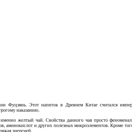
ии Фуцзянь. Этот напиток в Древнем Китае считался импера
строгому наказанию.
 именно желтый чай. Свойства данного чая просто феноменаль
в, аминокислот и других полезных микроэлементов. Кроме того
ряжая энергией.