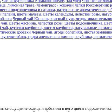
.
Чай из кустарника Aspalathus linearis
Чай улун
Черный байховый 
ца, лимонная трава (лемонграсс), кошачьи лапки (бессмертник 
цветки подсолнечника и сафлора, натуральные ароматические до
и папайи, цветы мальвы, цветы календулы, лепестки розы, нату
добавки
Черный чай Юннань, красный пуэр, ягоды можжевельника
 чай, цветы жасмина, лепестки розы, цветы подсолнечника, цве
 чай, кусочки клубники, листья клубники, натуральные аромати
атические добавки
Черный чай, ягоды облепихи, листья земляни
 кусочки яблок, цедра апельсина и лимона, клубника, ароматич
апитке ощущение солнца и добавили в него цветы подсолнечника