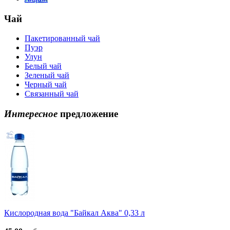
Чай
Пакетированный чай
Пуэр
Улун
Белый чай
Зеленый чай
Черный чай
Связанный чай
Интересное
предложение
Кислородная вода "Байкал Аква" 0,33 л