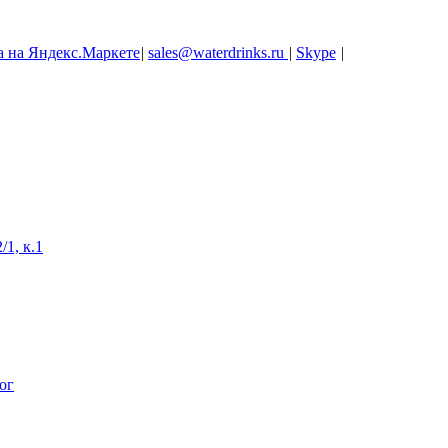
|
sales@waterdrinks.ru
|
Skype
|
/1, к.1
ог