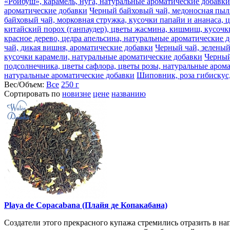
«Ройбуш», карамель, нуга, натуральные ароматические добавки
ароматические добавки
Черный байховый чай, медоносная пыль
байховый чай, морковная стружка, кусочки папайи и ананаса, 
китайский порох (ганпаудер), цветы жасмина, кишмиш, кусочк
красное дерево, цедра апельсина, натуральные ароматические 
чай, дикая вишня, ароматические добавки
Черный чай, зеленый
кусочки карамели, натуральные ароматические добавки
Черный
подсолнечника, цветы сафлора, цветы розы, натуральные аром
натуральные ароматические добавки
Шиповник, роза гибискус,
Вес/Объем:
Все
250 г
Сортировать по
новизне
цене
названию
Playa de Copacabana (Плайя де Копакабана)
Создатели этого прекрасного купажа стремились отразить в н