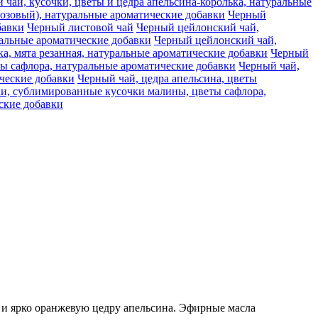
чай, кусочки, цветы и цедра апельсина-королька, натуральные
розовый), натуральные ароматические добавки
Черный
бавки
Черный листовой чай
Черный цейлонский чай,
ральные ароматические добавки
Черный цейлонский чай,
, мята резанная, натуральные ароматические добавки
Черный
ты сафлора, натуральные ароматические добавки
Черный чай,
ческие добавки
Черный чай, цедра апельсина, цветы
ки, сублимированные кусочки малины, цветы сафлора,
еские добавки
 и ярко оранжевую цедру апельсина. Эфирные масла