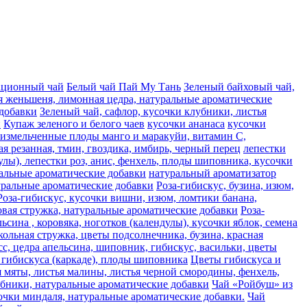
ационный чай
Белый чай Пай Му Тань
Зеленый байховый чай,
я женьшеня, лимонная цедра, натуральные ароматические
 добавки
Зеленый чай, сафлор, кусочки клубники, листья
и
Купаж зеленого и белого чаев
кусочки ананаса
кусочки
, измельченные плоды манго и маракуйи, витамин С,
ая резанная, тмин, гвоздика, имбирь, черный перец
лепестки
лы), лепестки роз, анис, фенхель, плоды шиповника, кусочки
альные ароматические добавки
натуральный ароматизатор
туральные ароматические добавки
Роза-гибискус, бузина, изюм,
Роза-гибискус, кусочки вишни, изюм, ломтики банана,
совая стружка, натуральные ароматические добавки
Роза-
сина , коровяка, ноготков (календулы), кусочки яблок, семена
кольная стружка, цветы подсолнечника, бузина, красная
сc, цедра апельсина, шиповник, гибискус, васильки, цветы
гибискуса (каркаде), плоды шиповника
Цветы гибискуса и
я мяты, листья малины, листья черной смородины, фенхель,
лубники, натуральные ароматические добавки
Чай «Ройбуш» из
усочки миндаля, натуральные ароматические добавки.
Чай