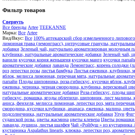
Фильтр товаров
Свернуть
Все бренды
Artee
TEEKANNE
Марка:
Все
Artee
Вид/Вкус:
Все
100% аптекарский сбор измельченного липового
лимонная трава (лемонграсс), цитрусовые гранулы, натуральн
добавки
Зеленый чай, натурально ароматизирован молочным п
клубники, натуральные ароматические добавки
Зеленый чай, ц
ванили
кусочки корня женьшеня
кусочки манго
кусочки папай
ароматические добавки
лаванда
Лемонграсс, корень солодки (л
роз
лепестки розы
листья бамбука
Листья ежевики, клубники, м
яблок, мелисса лимонная, перечная мята, натуральные аромати
папайи
Плоды шиповника, роза-гибискус, кусочки яблок, клуб
ежевика, черника, черная смородина, клубника, вересковый цве
натуральные ароматические добавки
Роза-гибискус, плоды шип
гибискус, ромашка, ягоды облепихи, шиповник, лист малины, к
аниса, фенхеля, мелисса лимонная, лепестки роз, мята перечная
смородина, кусочки клубники, ананаса, ежевика, малина, цвет
подсолнечника, натуральные ароматические добавки
Улун
Фиг
суданской розы.
цветы жасмина
цветы клевера
Цветы ромашки 
лаванда, душица, листья шалфея
Чай «Ройбуш » из кустарника A
кустарника Aspalathus linearis, клюква, лепестки роз, ароматич