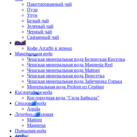
Пакетированный чай
Пуэр
Улун
Белый чай
Зеленый чай
Черный чай
Связанный чай
Кофе
Кофе Arcaffe в зернах
Минеральная вода
Чешская минеральная вода Белинская Киселка
Чешская минеральная вода Magnesia Red
Чешская минеральная вода Mattoni
Чешская минеральная вода Винсетка
Чешская минеральная вода Зайечицка Горька
Минеральная вода Prolom из Сербии
Кислородная вода
Кислородная вода "Сила Байкала"
Столовая вода
Aquila
Лечебно-столовая
Mattoni
Magnesia
Питьевая вода
Акция!