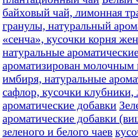
байховый чай, лимонная тр
гранулы, натуральный аром
«сенча», кусочки корня же
натуральные ароматические
ароматизирован молочным
имбиря, натуральные арома
сафлор, кусочки клубники,
ароматические добавки
Зел
ароматические добавки (ви
зеленого и белого чаев
кусо