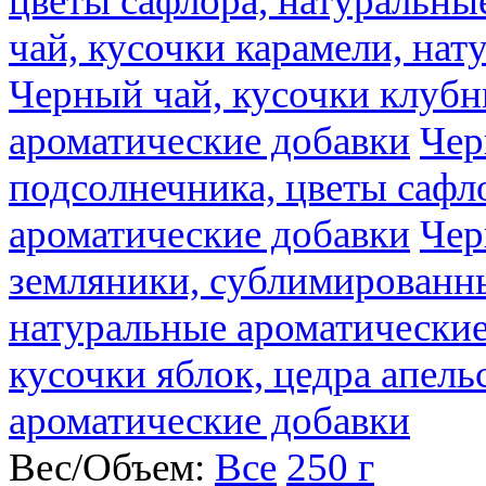
цветы сафлора, натуральны
чай, кусочки карамели, на
Черный чай, кусочки клубн
ароматические добавки
Чер
подсолнечника, цветы сафл
ароматические добавки
Чер
земляники, сублимированны
натуральные ароматические
кусочки яблок, цедра апель
ароматические добавки
Вес/Объем:
Все
250 г