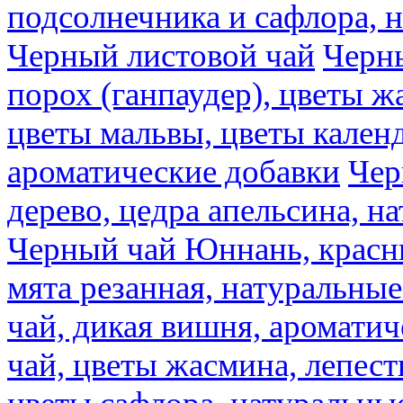
подсолнечника и сафлора, 
Черный листовой чай
Черны
порох (ганпаудер), цветы 
цветы мальвы, цветы кален
ароматические добавки
Чер
дерево, цедра апельсина, н
Черный чай Юннань, красн
мята резанная, натуральны
чай, дикая вишня, аромати
чай, цветы жасмина, лепест