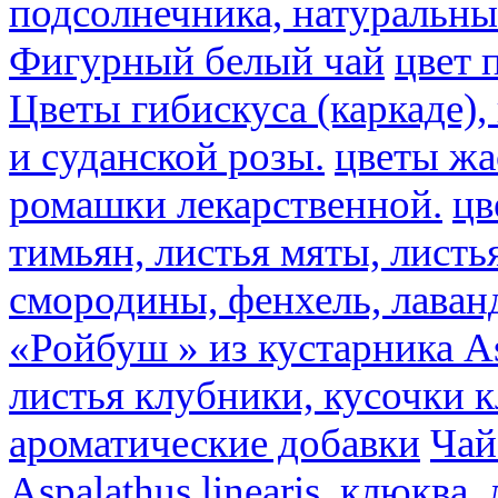
подсолнечника, натуральны
Фигурный белый чай
цвет 
Цветы гибискуса (каркаде)
и суданской розы.
цветы ж
ромашки лекарственной.
цв
тимьян, листья мяты, листь
смородины, фенхель, лаван
«Ройбуш » из кустарника Asp
листья клубники, кусочки 
ароматические добавки
Чай
Aspalathus linearis, клюква