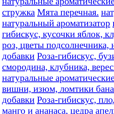
натуральные ароматические
стружка
Мята перечная.
на
натуральный ароматизатор
гибискус, кусочки яблок, к
роз, цветы подсолнечника,
добавки
Роза-гибискус, буз
смородина, клубника, верес
натуральные ароматические
вишни, изюм, ломтики бана
добавки
Роза-гибискус, пл
манго и ананаса, цедра апел