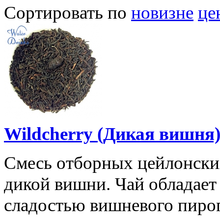
Сортировать по
новизне
це
Wildcherry (Дикая вишня
Смесь отборных цейлонских
дикой вишни. Чай обладае
сладостью вишневого пирог