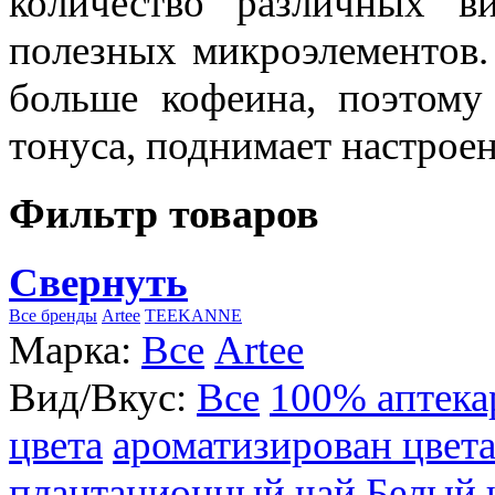
количество различных в
полезных микроэлементов.
больше кофеина, поэтому
тонуса, поднимает настроен
Фильтр товаров
Свернуть
Все бренды
Artee
TEEKANNE
Марка:
Все
Artee
Вид/Вкус:
Все
100% аптека
цвета
ароматизирован цвет
плантационный чай
Белый 