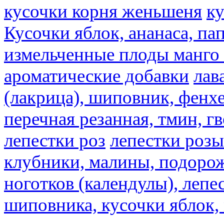
кусочки корня женьшеня
к
Кусочки яблок, ананаса, па
измельченные плоды манго 
ароматические добавки
лав
(лакрица), шиповник, фенхе
перечная резанная, тмин, г
лепестки роз
лепестки розы
клубники, малины, подорож
ноготков (календулы), лепе
шиповника, кусочки яблок, 