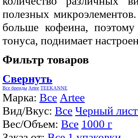
количество различных в
полезных микроэлементов.
больше кофеина, поэтому
тонуса, поднимает настроен
Фильтр товаров
Свернуть
Все бренды
Artee
TEEKANNE
Марка:
Все
Artee
Вид/Вкус:
Все
Черный лист
Вес/Объем:
Все
1000 г
Заказ от:
Все
1 упаковки