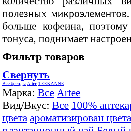
количество различных в
полезных микроэлементов.
больше кофеина, поэтому
тонуса, поднимает настроен
Фильтр товаров
Свернуть
Все бренды
Artee
TEEKANNE
Марка:
Все
Artee
Вид/Вкус:
Все
100% аптека
цвета
ароматизирован цвет
плантационный чай
Белый 