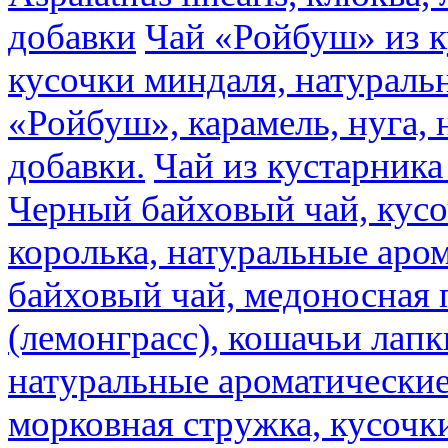
добавки
Чай «Ройбуш» из ку
кусочки миндаля, натураль
«Ройбуш», карамель, нуга,
добавки.
Чай из кустарника 
Черный байховый чай, кусо
королька, натуральные аро
байховый чай, медоносная 
(лемонграсс), кошачьи лапк
натуральные ароматические
морковная стружка, кусочки