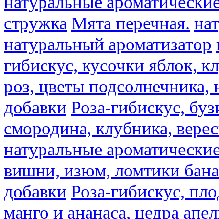
натуральные ароматические
стружка
Мята перечная.
на
натуральный ароматизатор
гибискус, кусочки яблок, к
роз, цветы подсолнечника,
добавки
Роза-гибискус, буз
смородина, клубника, верес
натуральные ароматические
вишни, изюм, ломтики бана
добавки
Роза-гибискус, пл
манго и ананаса, цедра апел