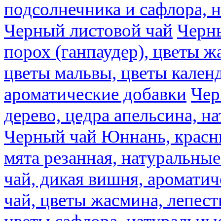
подсолнечника и сафлора, 
Черный листовой чай
Черны
порох (ганпаудер), цветы 
цветы мальвы, цветы кален
ароматические добавки
Чер
дерево, цедра апельсина, н
Черный чай Юннань, красн
мята резанная, натуральны
чай, дикая вишня, аромати
чай, цветы жасмина, лепест