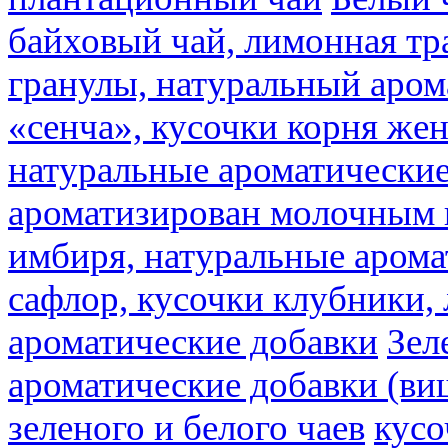
байховый чай, лимонная тр
гранулы, натуральный аром
«сенча», кусочки корня же
натуральные ароматические
ароматизирован молочным
имбиря, натуральные арома
сафлор, кусочки клубники,
ароматические добавки
Зел
ароматические добавки (ви
зеленого и белого чаев
кусо