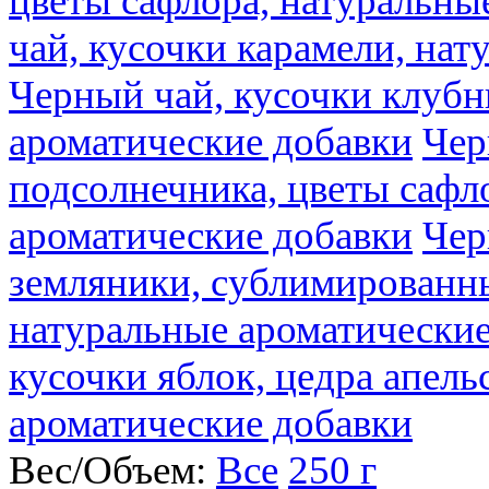
цветы сафлора, натуральны
чай, кусочки карамели, на
Черный чай, кусочки клубн
ароматические добавки
Чер
подсолнечника, цветы сафл
ароматические добавки
Чер
земляники, сублимированны
натуральные ароматические
кусочки яблок, цедра апель
ароматические добавки
Вес/Объем:
Все
250 г