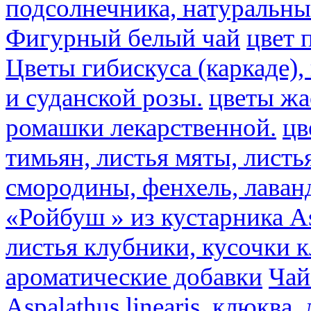
подсолнечника, натуральны
Фигурный белый чай
цвет 
Цветы гибискуса (каркаде)
и суданской розы.
цветы ж
ромашки лекарственной.
цв
тимьян, листья мяты, листь
смородины, фенхель, лаван
«Ройбуш » из кустарника Asp
листья клубники, кусочки 
ароматические добавки
Чай
Aspalathus linearis, клюква