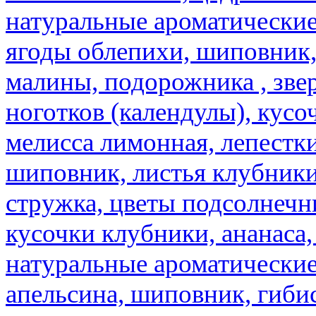
натуральные ароматические
ягоды облепихи, шиповник,
малины, подорожника , звер
ноготков (календулы), кусоч
мелисса лимонная, лепестки
шиповник, листья клубники,
стружка, цветы подсолнечни
кусочки клубники, ананаса,
натуральные ароматические
апельсина, шиповник, гибис