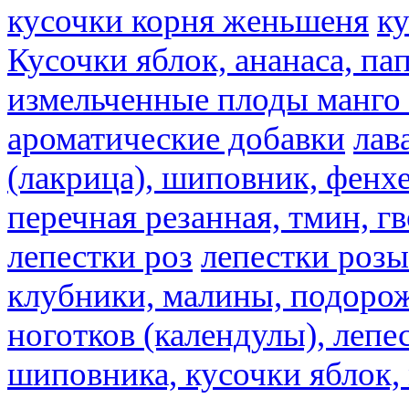
кусочки корня женьшеня
к
Кусочки яблок, ананаса, па
измельченные плоды манго 
ароматические добавки
лав
(лакрица), шиповник, фенхе
перечная резанная, тмин, г
лепестки роз
лепестки розы
клубники, малины, подорож
ноготков (календулы), лепе
шиповника, кусочки яблок, 