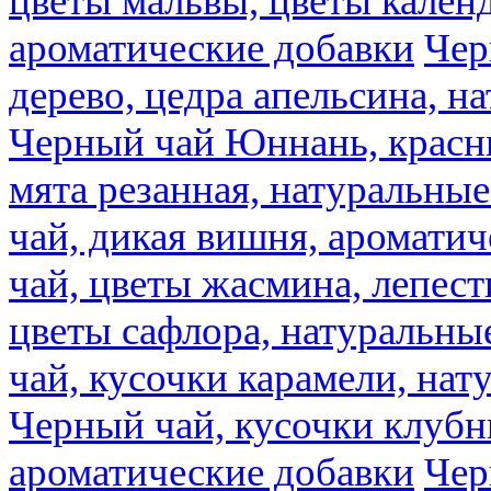
цветы мальвы, цветы кален
ароматические добавки
Чер
дерево, цедра апельсина, н
Черный чай Юннань, красн
мята резанная, натуральны
чай, дикая вишня, аромати
чай, цветы жасмина, лепест
цветы сафлора, натуральны
чай, кусочки карамели, на
Черный чай, кусочки клубн
ароматические добавки
Чер