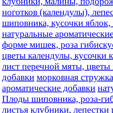
клубники, малины, подорож
ноготков (календулы), лепе
шиповника, кусочки яблок, 
натуральные ароматические
форме мишек, роза гибискус
цветы календулы, кусочки к
лист перечной мяты, цветы
добавки
морковная стружк
ароматические добавки
нат
Плоды шиповника, роза-гиб
листья клубники, лепестки 