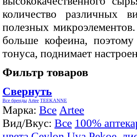
высококачественного сыр
количество различных в
полезных микроэлементов.
больше кофеина, поэтому
тонуса, поднимает настроен
Фильтр товаров
Свернуть
Все бренды
Artee
TEEKANNE
Марка:
Все
Artee
Вид/Вкус:
Все
100% аптека
цвета
Ceylon Uva Pekoe, ли