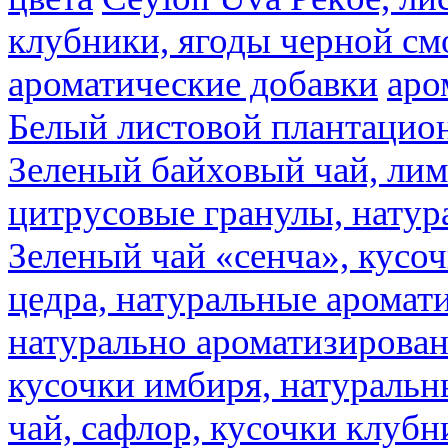
клубники, ягоды черной см
ароматические добавки
аро
Белый листовой плантацио
Зеленый байховый чай, лимо
цитрусовые гранулы, натур
Зеленый чай «сенча», кусо
цедра, натуральные аромат
натурально ароматизирова
кусочки имбиря, натуральн
чай, сафлор, кусочки клубн