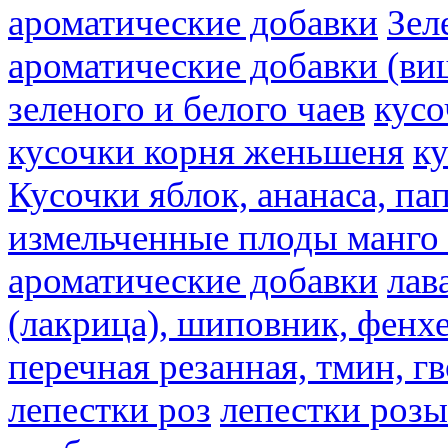
ароматические добавки
Зел
ароматические добавки (ви
зеленого и белого чаев
кусо
кусочки корня женьшеня
к
Кусочки яблок, ананаса, па
измельченные плоды манго 
ароматические добавки
лав
(лакрица), шиповник, фенхе
перечная резанная, тмин, г
лепестки роз
лепестки розы