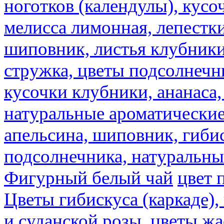
ноготков (календулы), кусоч
мелисса лимонная, лепестки
шиповник, листья клубники,
стружка, цветы подсолнечни
кусочки клубники, ананаса,
натуральные ароматические
апельсина, шиповник, гибис
подсолнечника, натуральны
Фигурный белый чай
цвет 
Цветы гибискуса (каркаде)
и суданской розы.
цветы ж