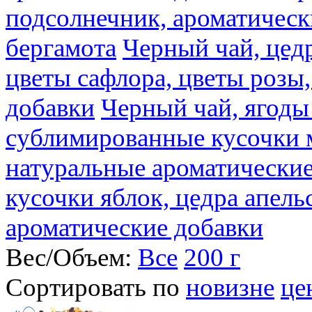
подсолнечник, ароматическ
бергамота
Черный чай, цедр
цветы сафлора, цветы розы
добавки
Черный чай, ягоды
сублимированные кусочки 
натуральные ароматические
кусочки яблок, цедра апель
ароматические добавки
Вес/Объем:
Все
200 г
Сортировать по
новизне
це