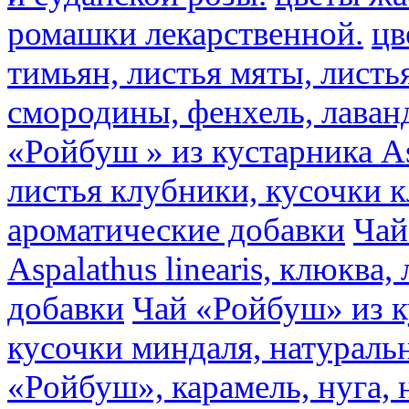
ромашки лекарственной.
цв
тимьян, листья мяты, листь
смородины, фенхель, лаван
«Ройбуш » из кустарника Asp
листья клубники, кусочки 
ароматические добавки
Чай
Aspalathus linearis, клюква
добавки
Чай «Ройбуш» из ку
кусочки миндаля, натураль
«Ройбуш», карамель, нуга,