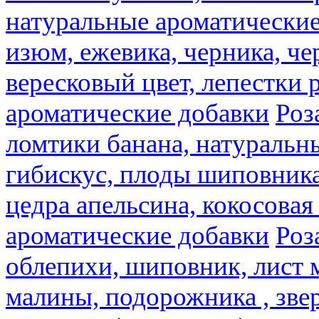
натуральные ароматические
изюм, ежевика, черника, че
вересковый цвет, лепестки 
ароматические добавки
Роз
ломтики банана, натуральн
гибискус, плоды шиповника,
цедра апельсина, кокосовая
ароматические добавки
Роз
облепихи, шиповник, лист 
малины, подорожника , звер