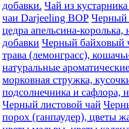
добавки.
Чай из кустарника 
чаи Darjeeling BOP
Черный 
цедра апельсина-королька,
добавки
Черный байховый ч
трава (лемонграсс), кошачь
натуральные ароматические
морковная стружка, кусочки
подсолнечника и сафлора, 
Черный листовой чай
Черны
порох (ганпаудер), цветы 