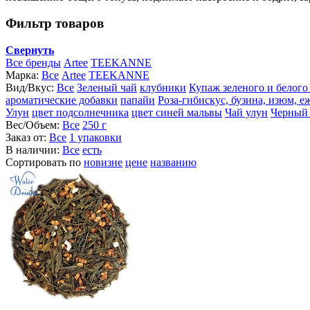
Фильтр товаров
Свернуть
Все бренды
Artee
TEEKANNE
Марка:
Все
Artee
TEEKANNE
Вид/Вкус:
Все
Зеленый чай
клубники
Купаж зеленого и белого
ароматические добавки
папайи
Роза-гибискус, бузина, изюм, е
Улун
цвет подсолнечника
цвет синей мальвы
Чай улун
Черный 
Вес/Объем:
Все
250 г
Заказ от:
Все
1 упаковки
В наличии:
Все
есть
Сортировать по
новизне
цене
названию