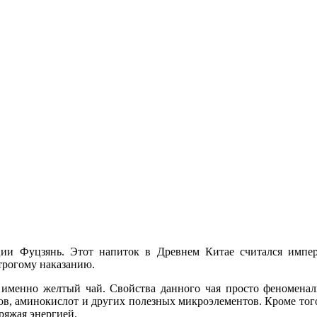
ии Фуцзянь. Этот напиток в Древнем Китае считался импера
строгому наказанию.
 именно желтый чай. Свойства данного чая просто феноменаль
в, аминокислот и других полезных микроэлементов. Кроме того
ряжая энергией.