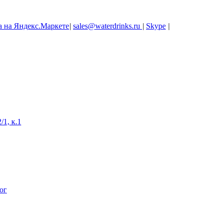
|
sales@waterdrinks.ru
|
Skype
|
/1, к.1
ог