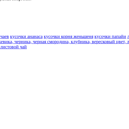
 чаев
кусочки ананаса
кусочки корня женьшеня
кусочки папайи
жевика, черника, черная смородина, клубника, вересковый цвет,
листовой чай