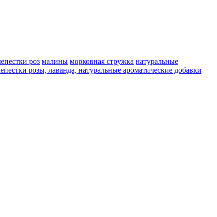
лепестки роз
малины
морковная стружка
натуральные
 лепестки розы, лаванда, натуральные ароматические добавки