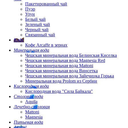
Пакетированный чай
Пуэр
Улун
Белый чай
Зеленый чай
Черный чай
Связанный чай
Кофе
Кофе Arcaffe в зернах
Минеральная вода
Чешская минеральная вода Белинская Киселка
Чешская минеральная вода Magnesia Red
Чешская минеральная вода Mattoni
Чешская минеральная вода Винсетка
Чешская минеральная вода Зайечицка Горька
Минеральная вода Prolom из Сербии
Кислородная вода
Кислородная вода "Сила Байкала"
Столовая вода
Aquila
Лечебно-столовая
Mattoni
Magnesia
Питьевая вода
Акция!