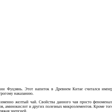
ии Фуцзянь. Этот напиток в Древнем Китае считался импера
строгому наказанию.
 именно желтый чай. Свойства данного чая просто феноменаль
в, аминокислот и других полезных микроэлементов. Кроме того
ряжая энергией.