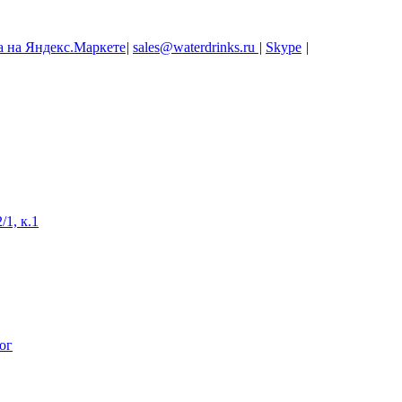
|
sales@waterdrinks.ru
|
Skype
|
/1, к.1
ог