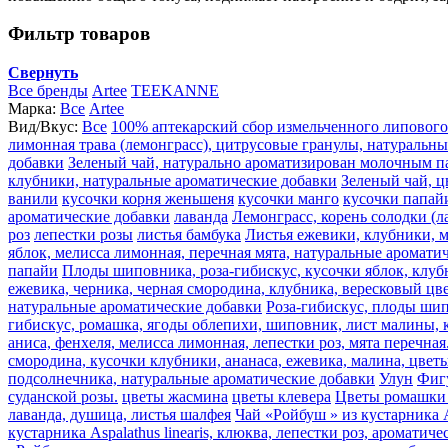
Фильтр товаров
Свернуть
Все бренды
Artee
TEEKANNE
Марка:
Все
Artee
Вид/Вкус:
Все
100% аптекарский сбор измельченного липового
лимонная трава (лемонграсс), цитрусовые гранулы, натуральн
добавки
Зеленый чай, натурально ароматизирован молочным п
клубники, натуральные ароматические добавки
Зеленый чай, ц
ванили
кусочки корня женьшеня
кусочки манго
кусочки папай
ароматические добавки
лаванда
Лемонграсс, корень солодки (л
роз
лепестки розы
листья бамбука
Листья ежевики, клубники, м
яблок, мелисса лимонная, перечная мята, натуральные аромати
папайи
Плоды шиповника, роза-гибискус, кусочки яблок, клуб
ежевика, черника, черная смородина, клубника, вересковый цве
натуральные ароматические добавки
Роза-гибискус, плоды шип
гибискус, ромашка, ягоды облепихи, шиповник, лист малины, к
аниса, фенхеля, мелисса лимонная, лепестки роз, мята перечная
смородина, кусочки клубники, ананаса, ежевика, малина, цвет
подсолнечника, натуральные ароматические добавки
Улун
Фиг
суданской розы.
цветы жасмина
цветы клевера
Цветы ромашки 
лаванда, душица, листья шалфея
Чай «Ройбуш » из кустарника A
кустарника Aspalathus linearis, клюква, лепестки роз, ароматич