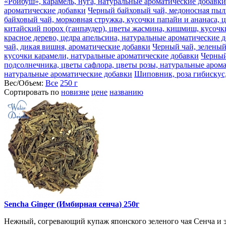
«Ройбуш», карамель, нуга, натуральные ароматические добавки
ароматические добавки
Черный байховый чай, медоносная пыль
байховый чай, морковная стружка, кусочки папайи и ананаса, 
китайский порох (ганпаудер), цветы жасмина, кишмиш, кусочк
красное дерево, цедра апельсина, натуральные ароматические 
чай, дикая вишня, ароматические добавки
Черный чай, зеленый
кусочки карамели, натуральные ароматические добавки
Черный
подсолнечника, цветы сафлора, цветы розы, натуральные аром
натуральные ароматические добавки
Шиповник, роза гибискус,
Вес/Объем:
Все
250 г
Сортировать по
новизне
цене
названию
Sencha Ginger (Имбирная сенча) 250г
Нежный, согревающий купаж японского зеленого чая Сенча и э