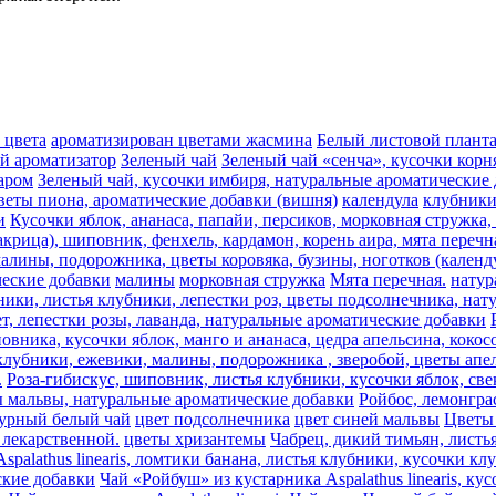
 цвета
ароматизирован цветами жасмина
Белый листовой плант
ый ароматизатор
Зеленый чай
Зеленый чай «сенча», кусочки корн
аром
Зеленый чай, кусочки имбиря, натуральные ароматические
веты пиона, ароматические добавки (вишня)
календула
клубник
и
Кусочки яблок, ананаса, папайи, персиков, морковная стружка
акрица), шиповник, фенхель, кардамон, корень аира, мята перечн
алины, подорожника, цветы коровяка, бузины, ноготков (календу
ческие добавки
малины
морковная стружка
Мята перечная.
натур
ники, листья клубники, лепестки роз, цветы подсолнечника, на
т, лепестки розы, лаванда, натуральные ароматические добавки
овника, кусочки яблок, манго и ананаса, цедра апельсина, коко
лубники, ежевики, малины, подорожника , зверобой, цветы апель
.
Роза-гибискус, шиповник, листья клубники, кусочки яблок, све
ы мальвы, натуральные ароматические добавки
Ройбос, лемонгра
урный белый чай
цвет подсолнечника
цвет синей мальвы
Цветы 
лекарственной.
цветы хризантемы
Чабрец, дикий тимьян, листь
spalathus linearis, ломтики банана, листья клубники, кусочки к
еские добавки
Чай «Ройбуш» из кустарника Aspalathus linearis, к