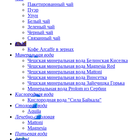
Пакетированный чай
Пуэр
Улун
Белый чай
Зеленый чай
Черный чай
Связанный чай
Кофе
Кофе Arcaffe в зернах
Минеральная вода
Чешская минеральная вода Белинская Киселка
Чешская минеральная вода Magnesia Red
Чешская минеральная вода Mattoni
Чешская минеральная вода Винсетка
Чешская минеральная вода Зайечицка Горька
Минеральная вода Prolom из Сербии
Кислородная вода
Кислородная вода "Сила Байкала"
Столовая вода
Aquila
Лечебно-столовая
Mattoni
Magnesia
Питьевая вода
Акция!