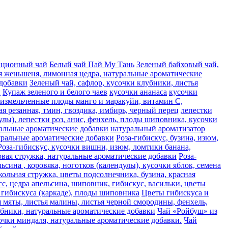
ационный чай
Белый чай Пай Му Тань
Зеленый байховый чай,
я женьшеня, лимонная цедра, натуральные ароматические
 добавки
Зеленый чай, сафлор, кусочки клубники, листья
и
Купаж зеленого и белого чаев
кусочки ананаса
кусочки
, измельченные плоды манго и маракуйи, витамин С,
ая резанная, тмин, гвоздика, имбирь, черный перец
лепестки
лы), лепестки роз, анис, фенхель, плоды шиповника, кусочки
альные ароматические добавки
натуральный ароматизатор
туральные ароматические добавки
Роза-гибискус, бузина, изюм,
Роза-гибискус, кусочки вишни, изюм, ломтики банана,
совая стружка, натуральные ароматические добавки
Роза-
сина , коровяка, ноготков (календулы), кусочки яблок, семена
кольная стружка, цветы подсолнечника, бузина, красная
сc, цедра апельсина, шиповник, гибискус, васильки, цветы
гибискуса (каркаде), плоды шиповника
Цветы гибискуса и
я мяты, листья малины, листья черной смородины, фенхель,
лубники, натуральные ароматические добавки
Чай «Ройбуш» из
усочки миндаля, натуральные ароматические добавки.
Чай