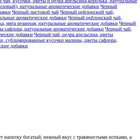
чай, кусочки, цветы и цедра апельсина-королька, натуральные
розовый), натуральные ароматические добавки
Черный
бавки
Черный листовой чай
Черный цейлонский чай,
ральные ароматические добавки
Черный цейлонский чай,
, мята резанная, натуральные ароматические добавки
Черный
ты сафлора, натуральные ароматические добавки
Черный чай,
ческие добавки
Черный чай, цедра апельсина, цветы
ки, сублимированные кусочки малины, цветы сафлора,
еские добавки
т напитку богатый, нежный вкус с травянистыми нотками, а