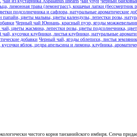
.
Чай из кустарника Aspalathus linearis
Чай улун
Черный байховый 
ца, лимонная трава (лемонграсс), кошачьи лапки (бессмертник 
цветки подсолнечника и сафлора, натуральные ароматические до
и папайи, цветы мальвы, цветы календулы, лепестки розы, нату
добавки
Черный чай Юннань, красный пуэр, ягоды можжевельника
 чай, цветы жасмина, лепестки розы, цветы подсолнечника, цве
 чай, кусочки клубники, листья клубники, натуральные аромати
атические добавки
Черный чай, ягоды облепихи, листья земляни
 кусочки яблок, цедра апельсина и лимона, клубника, ароматич
кологически чистого корня танзанийского имбиря. Сенча придае