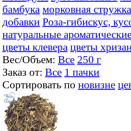
бамбука
морковная стружк
добавки
Роза-гибискус, ку
натуральные ароматические
цветы клевера
цветы хриза
Вес/Объем:
Все
250 г
Заказ от:
Все
1 пачки
Сортировать по
новизне
це