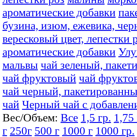
ароматические добавки
пак
бузина, изюм, ежевика, чер
вересковый цвет, лепестки 
ароматические добавки
Улу
мальвы
чай зеленый, паке
чай фруктовый
чай фрукто
чай черный, пакетированн
чай
Черный чай с добавлен
Вес/Объем:
Все
1,5 гр.
1,75 
г
250г
500 г
1000 г
1000 гр.