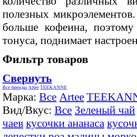
количество различных в
полезных микроэлементов.
больше кофеина, поэтому
тонуса, поднимает настроен
Фильтр товаров
Свернуть
Все бренды
Artee
TEEKANNE
Марка:
Все
Artee
TEEKAN
Вид/Вкус:
Все
Зеленый чай
чаев
кусочки ананаса
кусоч
лепестки роз
малины
морко