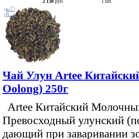
2 138
руб.
1 шт.
Чай Улун Artee Китайски
Oolong) 250г
Artee Китайский Молочный 
Превосходный улунский (п
дающий при заваривании з