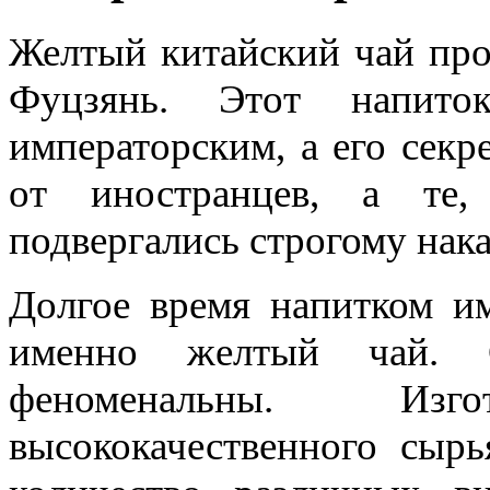
Желтый китайский чай про
Фуцзянь. Этот напито
императорским, а его секр
от иностранцев, а те,
подвергались строгому нак
Долгое время напитком им
именно желтый чай. С
феноменальны. Изг
высококачественного сыр