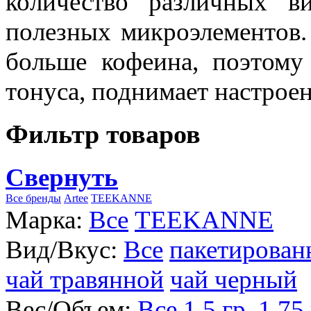
количество различных в
полезных микроэлементов.
больше кофеина, поэтому
тонуса, поднимает настроен
Фильтр товаров
Свернуть
Все бренды
Artee
TEEKANNE
Марка:
Все
TEEKANNE
Вид/Вкус:
Все
пакетирова
чай травянной
чай черный
Вес/Объем:
Все
1,5 гр.
1,75 