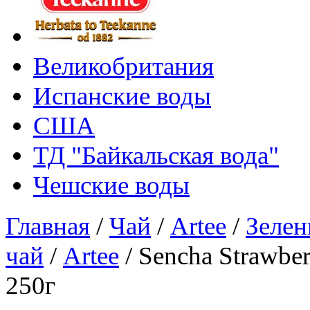
Великобритания
Испанские воды
США
ТД "Байкальская вода"
Чешские воды
Главная
/
Чай
/
Artee
/
Зелен
чай
/
Artee
/
Sencha Strawbe
250г