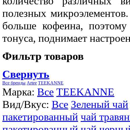
количество различных в
полезных микроэлементов.
больше кофеина, поэтому
тонуса, поднимает настроен
Фильтр товаров
Свернуть
Все бренды
Artee
TEEKANNE
Марка:
Все
TEEKANNE
Вид/Вкус:
Все
Зеленый чай
пакетированный
чай травя
пакетированный
чай черны