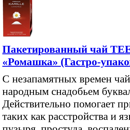
Пакетированный чай T
«Ромашка» (Гастро-упако
С незапамятных времен чай
народным снадобьем буквал
Действительно помогает пр
таких как расстройства и я
пузыря, простуда, воспале