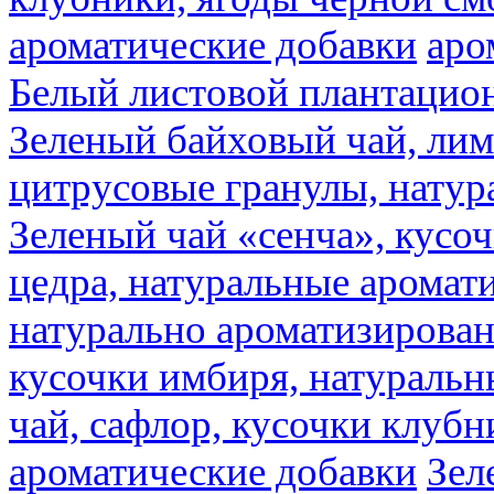
ароматические добавки
аро
Белый листовой плантацио
Зеленый байховый чай, лимо
цитрусовые гранулы, натур
Зеленый чай «сенча», кусо
цедра, натуральные аромат
натурально ароматизирова
кусочки имбиря, натуральн
чай, сафлор, кусочки клубн
ароматические добавки
Зел