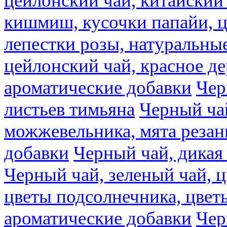
цейлонский чай, китайский 
кишмиш, кусочки папайи, ц
лепестки розы, натуральны
цейлонский чай, красное де
ароматические добавки
Чер
листьев тимьяна
Черный ча
можжевельника, мята резан
добавки
Черный чай, дикая
Черный чай, зеленый чай, ц
цветы подсолнечника, цвет
ароматические добавки
Чер