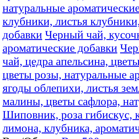
натуральные ароматические
клубники, листья клубники
добавки
Черный чай, кусоч
ароматические добавки
Чер
чай, цедра апельсина, цвет
цветы розы, натуральные а
ягоды облепихи, листья зе
малины, цветы сафлора, на
Шиповник, роза гибискус, к
лимона, клубника, аромати