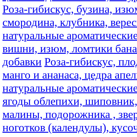
Роза-гибискус, бузина, изю
смородина, клубника, верес
натуральные ароматические
вишни, изюм, ломтики бана
добавки
Роза-гибискус, пл
манго и ананаса, цедра апел
натуральные ароматические
ягоды облепихи, шиповник,
малины, подорожника , звер
ноготков (календулы), кусоч