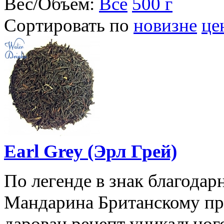
Вес/Объем:
Все
500 г
Сортировать по
новизне
це
Earl Grey (Эрл Грей)
По легенде в знак благодар
Мандарина Британскому пр
дарован рецепт уникальног