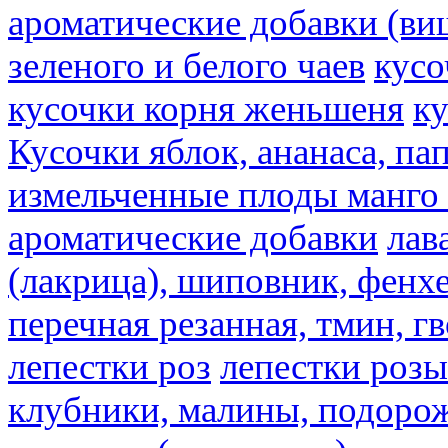
ароматические добавки (ви
зеленого и белого чаев
кусо
кусочки корня женьшеня
к
Кусочки яблок, ананаса, па
измельченные плоды манго 
ароматические добавки
лав
(лакрица), шиповник, фенхе
перечная резанная, тмин, г
лепестки роз
лепестки розы
клубники, малины, подорож