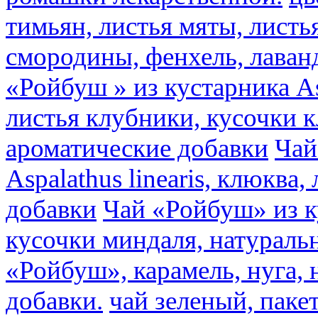
тимьян, листья мяты, листь
смородины, фенхель, лаван
«Ройбуш » из кустарника Asp
листья клубники, кусочки 
ароматические добавки
Чай
Aspalathus linearis, клюква
добавки
Чай «Ройбуш» из ку
кусочки миндаля, натураль
«Ройбуш», карамель, нуга,
добавки.
чай зеленый, пак