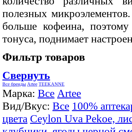
количество различных в
полезных микроэлементов.
больше кофеина, поэтому
тонуса, поднимает настроен
Фильтр товаров
Свернуть
Все бренды
Artee
TEEKANNE
Марка:
Все
Artee
Вид/Вкус:
Все
100% аптека
цвета
Ceylon Uva Pekoe, ли
клубники, ягоды черной см