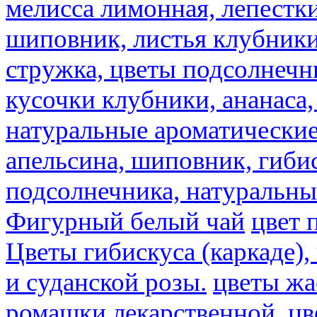
мелисса лимонная, лепестки
шиповник, листья клубники,
стружка, цветы подсолнечни
кусочки клубники, ананаса,
натуральные ароматические
апельсина, шиповник, гибис
подсолнечника, натуральны
Фигурный белый чай
цвет 
Цветы гибискуса (каркаде)
и суданской розы.
цветы ж
ромашки лекарственной.
цв