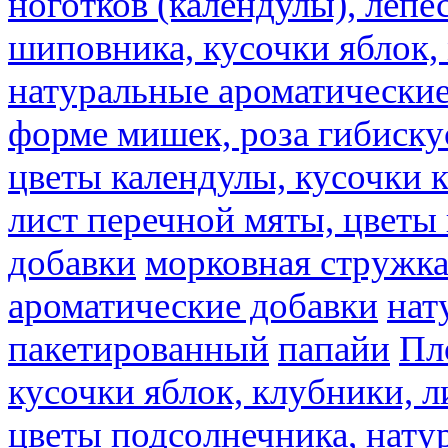
ноготков (календулы), лепе
шиповника, кусочки яблок, 
натуральные ароматические
форме мишек, роза гибискус
цветы календулы, кусочки к
лист перечной мяты, цветы
добавки
морковная стружк
ароматические добавки
нат
пакетированный
папайи
Пл
кусочки яблок, клубники, л
цветы подсолнечника, нату