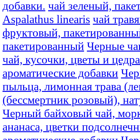
добавки.
чай зеленый, пак
Aspalathus linearis
чай трав
фруктовый, пакетированны
пакетированный
Черные ча
чай, кусочки, цветы и цедр
ароматические добавки
Чер
пыльца, лимонная трава (ле
(бессмертник розовый), на
Черный байховый чай, морк
ананаса, цветки подсолнечн