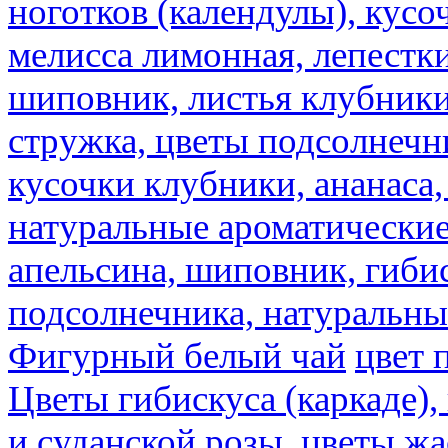
ноготков (календулы), кусоч
мелисса лимонная, лепестки
шиповник, листья клубники,
стружка, цветы подсолнечни
кусочки клубники, ананаса,
натуральные ароматические
апельсина, шиповник, гибис
подсолнечника, натуральны
Фигурный белый чай
цвет 
Цветы гибискуса (каркаде)
и суданской розы.
цветы ж