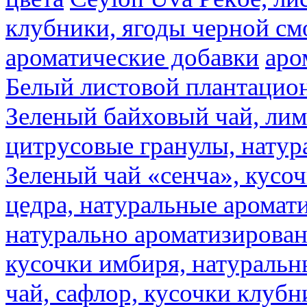
клубники, ягоды черной см
ароматические добавки
аро
Белый листовой плантацио
Зеленый байховый чай, лимо
цитрусовые гранулы, натур
Зеленый чай «сенча», кусо
цедра, натуральные аромат
натурально ароматизирова
кусочки имбиря, натуральн
чай, сафлор, кусочки клубн