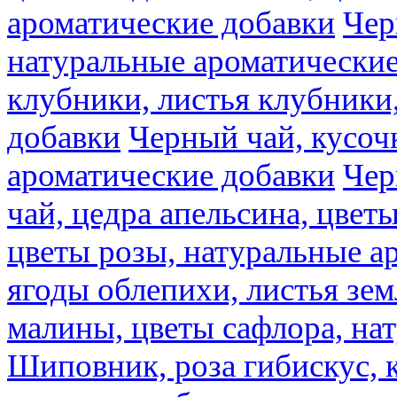
ароматические добавки
Чер
натуральные ароматические
клубники, листья клубники
добавки
Черный чай, кусоч
ароматические добавки
Чер
чай, цедра апельсина, цвет
цветы розы, натуральные а
ягоды облепихи, листья зе
малины, цветы сафлора, на
Шиповник, роза гибискус, к