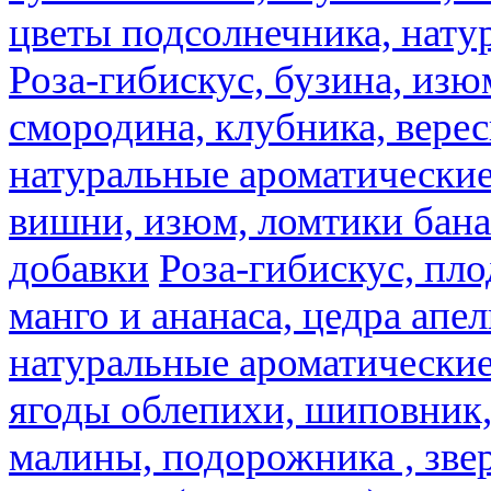
цветы подсолнечника, нату
Роза-гибискус, бузина, изю
смородина, клубника, верес
натуральные ароматические
вишни, изюм, ломтики бана
добавки
Роза-гибискус, пл
манго и ананаса, цедра апел
натуральные ароматические
ягоды облепихи, шиповник,
малины, подорожника , звер