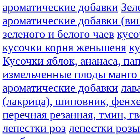
ароматические добавки
Зел
ароматические добавки (ви
зеленого и белого чаев
кусо
кусочки корня женьшеня
к
Кусочки яблок, ананаса, па
измельченные плоды манго 
ароматические добавки
лав
(лакрица), шиповник, фенхе
перечная резанная, тмин, г
лепестки роз
лепестки розы