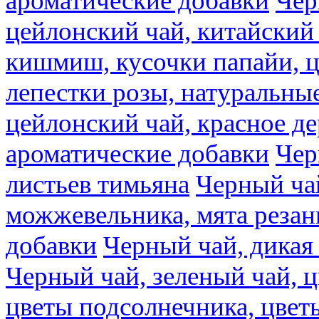
ароматические добавки
Чер
цейлонский чай, китайский 
кишмиш, кусочки папайи, ц
лепестки розы, натуральны
цейлонский чай, красное де
ароматические добавки
Чер
листьев тимьяна
Черный ча
можжевельника, мята резан
добавки
Черный чай, дикая
Черный чай, зеленый чай, ц
цветы подсолнечника, цвет