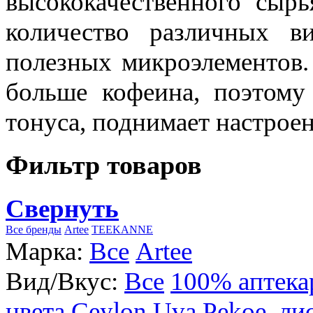
высококачественного сыр
количество различных в
полезных микроэлементов.
больше кофеина, поэтому
тонуса, поднимает настроен
Фильтр товаров
Свернуть
Все бренды
Artee
TEEKANNE
Марка:
Все
Artee
Вид/Вкус:
Все
100% аптека
цвета
Ceylon Uva Pekoe, ли