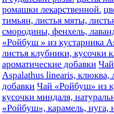
ромашки лекарственной.
цв
тимьян, листья мяты, листь
смородины, фенхель, лаван
«Ройбуш » из кустарника Asp
листья клубники, кусочки 
ароматические добавки
Чай
Aspalathus linearis, клюква
добавки
Чай «Ройбуш» из ку
кусочки миндаля, натураль
«Ройбуш», карамель, нуга,