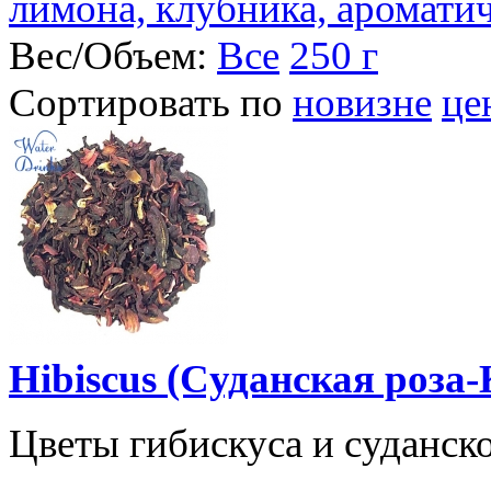
лимона, клубника, аромати
Вес/Объем:
Все
250 г
Сортировать по
новизне
це
Hibiscus (Cуданская роза-
Цветы гибискуса и суданско