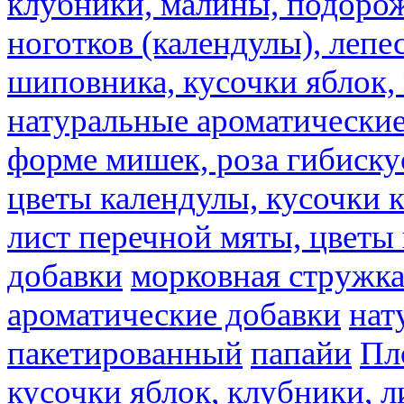
клубники, малины, подорож
ноготков (календулы), лепе
шиповника, кусочки яблок, 
натуральные ароматические
форме мишек, роза гибискус
цветы календулы, кусочки к
лист перечной мяты, цветы
добавки
морковная стружк
ароматические добавки
нат
пакетированный
папайи
Пл
кусочки яблок, клубники, л