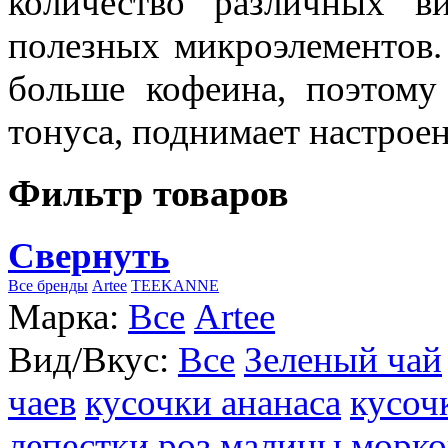
количество различных в
полезных микроэлементов.
больше кофеина, поэтому
тонуса, поднимает настроен
Фильтр товаров
Свернуть
Все бренды
Artee
TEEKANNE
Марка:
Все
Artee
Вид/Вкус:
Все
Зеленый чай
чаев
кусочки ананаса
кусоч
лепестки роз
малины
морко