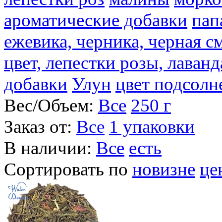
ароматические добавки
пап
ежевика, черника, черная с
цвет, лепестки розы, лаван
добавки
Улун
цвет подсолн
Вес/Объем:
Все
250 г
Заказ от:
Все
1 упаковки
В наличии:
Все
есть
Сортировать по
новизне
це